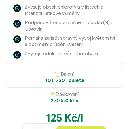
Zvyšuje obsah chlorofylu v listech a
intenzitu látkové výměny
Podporuje fixaci vzdušného dusíku (N) u
luskovin
Pomáhá zajistit správný vývoj květenství
a optimální průběh kvetení
Zvyšuje odolnost vůči chorobám
Balení
10 l, 720 l paleta
Dávkování
2,0-5,0 l/ha
125
Kč
/l