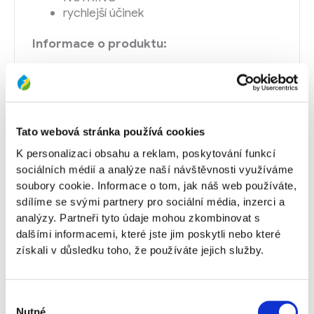
rychlejší účinek
Informace o produktu:
Složení MAGISTRATE R100®: – hořčík MgO 6,1
% w/w, 73,81 g/l – molybden Mo 0,5 % w/w,
6,05 g/l – síra SO3 12,1 % w/w, 146,41 g/l
Dávkování v hlavních plodinách: – obilniny:
Tato webová stránka používá cookies
2,5–3,5 l/ha (zejména jako alternativa k „hořké
soli“) – řepka olejka: 2,0–3,5 l/ha – luskoviny:
K personalizaci obsahu a reklam, poskytování funkcí
2,5–5,0 l/ha
sociálních médií a analýze naší návštěvnosti využíváme
soubory cookie. Informace o tom, jak náš web používáte,
Listové hnojivo s biostimulantem R100 ke
sdílíme se svými partnery pro sociální média, inzerci a
zvýšení intenzity fotosyntézy polních plodin a
analýzy. Partneři tyto údaje mohou zkombinovat s
obsahu bílkovin.
dalšími informacemi, které jste jim poskytli nebo které
získali v důsledku toho, že používáte jejich služby.
Výběr
Nutné