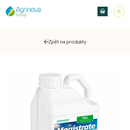
MAGISTRATE
Přeskočit
R100
na
množství
obsah
Zpět na produkty