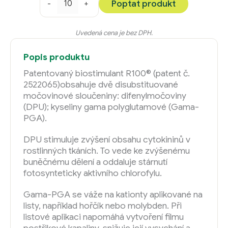
Poptat produkt
-
+
Uvedená cena je bez DPH.
Popis produktu
Patentovaný biostimulant R100® (patent č.
2522065)obsahuje dvě disubstituované
močovinové sloučeniny: difenylmočoviny
(DPU); kyseliny gama polyglutamové (Gama-
PGA).
DPU stimuluje zvýšení obsahu cytokininů v
rostlinných tkáních. To vede ke zvýšenému
buněčnému dělení a oddaluje stárnutí
fotosynteticky aktivního chlorofylu.
Gama-PGA se váže na kationty aplikované na
listy, například hořčík nebo molybden. Při
listové aplikaci napomáhá vytvoření filmu