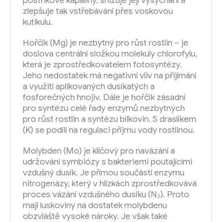
postřikové kapaliny, snižuje její vysychání a
zlepšuje tak vstřebávání přes voskovou
kutikulu.
Hořčík (Mg) je nezbytný pro růst rostlin – je
doslova centrální složkou molekuly chlorofylu,
která je zprostředkovatelem fotosyntézy.
Jeho nedostatek má negativní vliv na přijímání
a využití aplikovaných dusíkatých a
fosforečných hnojiv. Dále je hořčík zásadní
pro syntézu celé řady enzymů nezbytných
pro růst rostlin a syntézu bílkovin. S draslíkem
(K) se podílí na regulaci příjmu vody rostlinou.
Molybden (Mo) je klíčový pro navázání a
udržování symbiózy s bakteriemi poutajícími
vzdušný dusík. Je přímou součástí enzymu
nitrogenázy, který v hlízkách zprostředkovává
proces vázání vzdušného dusíku (N₂). Proto
mají luskoviny na dostatek molybdenu
obzvláště vysoké nároky. Je však také