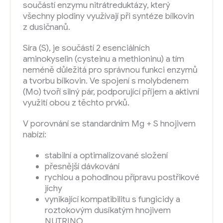
součástí enzymu nitrátreduktázy, který
všechny plodiny využívají při syntéze bílkovin
z dusičnanů.
Síra (S), je součástí 2 esenciálních
aminokyselin (cysteinu a methioninu) a tím
neméně důležitá pro správnou funkci enzymů
a tvorbu bílkovin. Ve spojení s molybdenem
(Mo) tvoří silný pár, podporující příjem a aktivní
využití obou z těchto prvků.
V porovnání se standardním Mg + S hnojivem
nabízí:
stabilní a optimalizované složení
přesnější dávkování
rychlou a pohodlnou přípravu postřikové
jíchy
vynikající kompatibilitu s fungicidy a
roztokovým dusíkatým hnojivem
NUTRINO