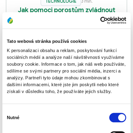
TECHNOLOGIE
3 min.
Jak pomoci porostům zvládnout
vysoké teploty?
Vysoké teploty a nedostatek vláhy patří mezi
nejvýznamnější stresové faktory, se kterými se
zemědělské plodiny během vegetace setkávají.
Tato webová stránka používá cookies
Tepelný stres […]
K personalizaci obsahu a reklam, poskytování funkcí
sociálních médií a analýze naší návštěvnosti využíváme
Ing. Luděk Novák
8. 7. 2026
soubory cookie. Informace o tom, jak náš web používáte,
Číst článek
sdílíme se svými partnery pro sociální média, inzerci a
analýzy. Partneři tyto údaje mohou zkombinovat s
dalšími informacemi, které jste jim poskytli nebo které
získali v důsledku toho, že používáte jejich služby.
Výběr
Nutné
souhlasu