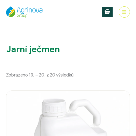
Přeskočit
na
obsah
Jarní ječmen
Zobrazeno 13. – 20. z 20 výsledků