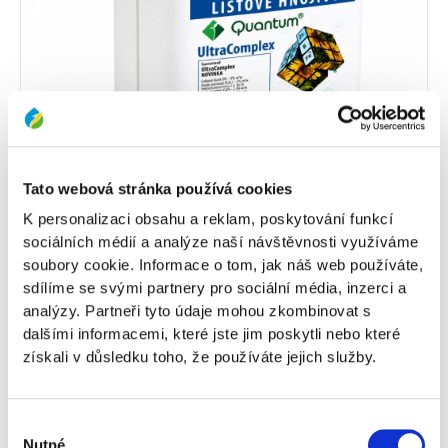
Tato webová stránka používá cookies
K personalizaci obsahu a reklam, poskytování funkcí
sociálních médií a analýze naší návštěvnosti využíváme
QUANTUM ULTRACOMPLEX
soubory cookie. Informace o tom, jak náš web používáte,
sdílíme se svými partnery pro sociální média, inzerci a
Komplexní listové hnojivo s vyváženým
analýzy. Partneři tyto údaje mohou zkombinovat s
poměrem dusíku, fosforu a draslíku se směsí
komplexu stopových prvků v chelátové a
dalšími informacemi, které jste jim poskytli nebo které
vodorozpustné formě k doplnění
získali v důsledku toho, že používáte jejich služby.
nedostupných živin.
Detail produktu
Výběr
Nutné